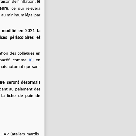
ison de l’inflation,
le
heure,
ce qui relèvera
 au minimum légal par
in modifié en 2021 la
ces périscolaires et
ation des collègues en
roactif, comme
ICI
en
mais automatique sans
ure seront désormais
ndant au paiement des
 la fiche de paie de
TAP (ateliers mardis-