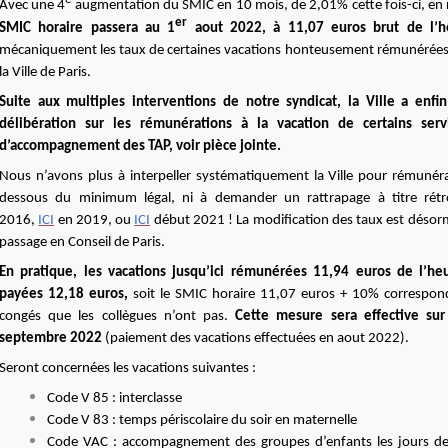
Avec une 4
augmentation du SMIC en 10 mois, de 2,01% cette fois-ci, en ra
er
SMIC horaire passera au 1
aout 2022, à 11,07 euros brut de l’
mécaniquement les taux de certaines vacations honteusement rémunérées
la Ville de Paris.
Suite aux multiples interventions de notre syndicat, la Ville a enf
délibération sur les rémunérations à la vacation de certains servi
d’accompagnement des TAP, voir pièce jointe.
Nous n’avons plus à interpeller systématiquement la Ville pour rémunér
dessous du minimum légal, ni à demander un rattrapage à titre rét
2016,
ICI
en 2019, ou
ICI
début 2021 ! La modification des taux est désor
passage en Conseil de Paris.
En pratique, les vacations jusqu’ici rémunérées 11,94 euros de l’he
payées 12,18 euros,
soit le SMIC horaire 11,07 euros + 10% correspo
congés que les collègues n’ont pas.
Cette mesure sera effective sur
septembre 2022
(paiement des vacations effectuées en aout 2022).
Seront concernées les vacations suivantes :
Code V 85 : interclasse
Code V 83 : temps périscolaire du soir en maternelle
Code VAC : accompagnement des groupes d’enfants les jours de 