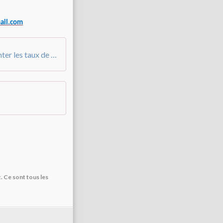
ail.com
Inflation, la Ville encore obligée d'augmenter les taux de vacations
t. Ce sont tous les