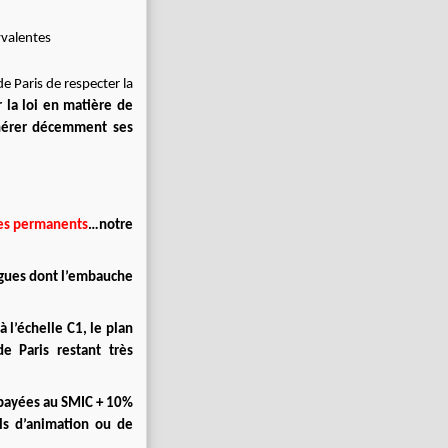
yvalentes
e Paris de respecter la
r la loi en matière de
unérer décemment ses
tes permanents
…notre
ègues dont l’embauche
 l’échelle C1, le plan
e Paris restant très
 payées au SMIC + 10%
ls d’animation ou de