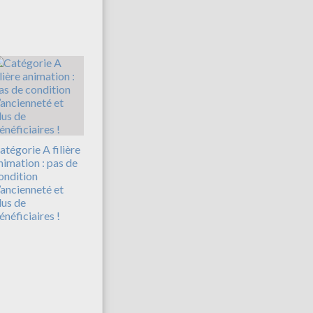
atégorie A filière
nimation : pas de
ondition
’ancienneté et
lus de
énéficiaires !