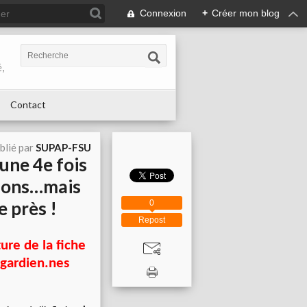
Connexion
+
Créer mon blog
,
Contact
blié par
SUPAP-FSU
 une 4e fois
tions…mais
 près !
0
Repost
ure de la fiche
 gardien.nes