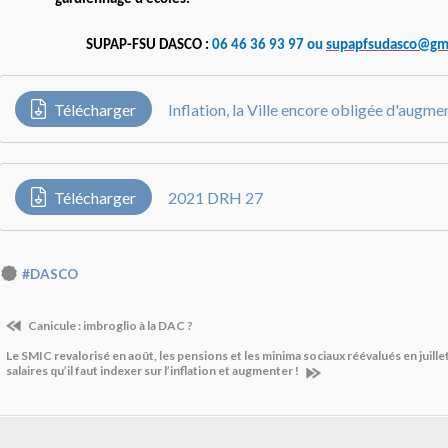
SUPAP-FSU DASCO :
06 46 36 93 97 ou
supapfsudasco@gm
Télécharger
Télécharger
2021 DRH 27
#DASCO
Canicule : imbroglio à la DAC ?
Le SMIC revalorisé en août, les pensions et les minima sociaux réévalués en juille
salaires qu’il faut indexer sur l’inflation et augmenter !