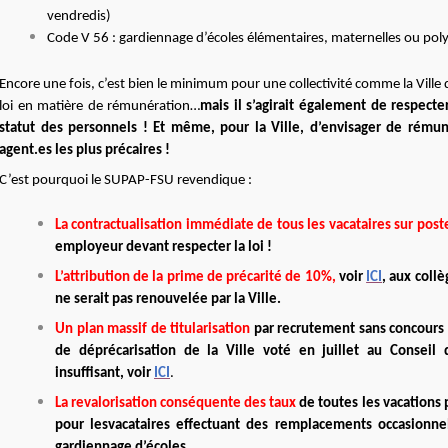
vendredis)
Code V 56 : gardiennage d’écoles élémentaires, maternelles ou pol
Encore une fois, c’est bien le minimum pour une collectivité comme la Ville d
loi en matière de rémunération…
mais il s’agirait également de respecte
statut des personnels ! Et même, pour la Ville, d’envisager de rém
agent.es les plus précaires !
C’est pourquoi le SUPAP-FSU revendique :
La contractualisation immédiate de tous les vacataires sur pos
employeur devant respecter la loi !
L’attribution de la prime de précarité de 10%,
voir
ICI
, aux coll
ne serait pas renouvelée par la Ville.
Un plan massif de titularisation
par recrutement sans concours à
de déprécarisation de la Ville voté en juillet au Conseil d
insuffisant, voir
ICI
.
La revalorisation conséquente des taux
de toutes les vacations
pour les
vacataires effectuant des remplacements occasionne
gardiennage d’écoles.