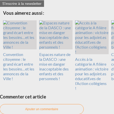
S'inscrire à la newsletter
Vous aimerez aussi :
Convention
Espaces nature de
C
citoyenne : le
la DASCO : une
Accès à la
a
grand écart entre
mise en danger
catégorie A filière
c
les besoins…et les
inacceptable des
animation : victoire
d
annonces de la
enfants et des
pour les adjoint.es
p
Ville !
personnels !
éducatif.ves de
b
l’Action collégiens
!
Commenter cet article
Ajouter un commentaire