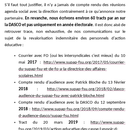
S’il faut tout justifier, il n’y a jamais de compte rendu des réunions
agenda social avec la direction contrairement à ce qu’annonce notre
partenaire.
En revanche, nous écrivons environ 60 tracts par an sur
la DASCO et pas uniquement en année électorale
. Il est donc aisé de
retrouver trace, non exhaustive, de nos communications sur le
sujet de la revalorisation indemnitaire des personnels d’action
éducative :
Courrier avec FO (oui les intersyndicales c’est mieux) du 10
mai
2017
:
http://www.supap-fsu.org/2017/05/courrier-
du-supap-fsu-et-de-fo-a-la-directrice-des-affaires-
scolaires.html
Compte rendu d’audience avec Patrick Bloche du 13 février
2018
:
http://www.supap-fsu.org/2018/02/dasco-
audience-du-supap-fsu-avec-patrick-bloche.html
Compte rendu d’audience avec la DASCO du 12 septembre
2018
:
http://www.supap-fsu.org/2018/09/compte-rendu-
d-audience-dasco/supap-fsu.html
Tract du 20 mars
2019
:
http://www.supap-
fsu.org/2019/03/action-educative-des-caspe-l-espoir-d-